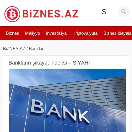
$
Biznes
Maliyyə
İnvestisiya
Kriptovalyuta
Biznes ideyala
BiZNES.AZ
/
Banklar
Bankların şikayət indeksi – SİYAHI