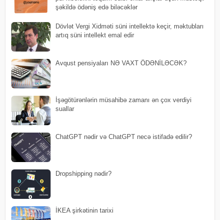
şəkildə ödəniş edə biləcəklər
Dövlət Vergi Xidməti süni intellektə keçir, məktubları
artıq süni intellekt emal edir
Avqust pensiyaları NƏ VAXT ÖDƏNİLƏCƏK?
İşəgötürənlərin müsahibə zamanı ən çox verdiyi
suallar
ChatGPT nədir və ChatGPT necə istifadə edilir?
Dropshipping nədir?
İKEA şirkətinin tarixi