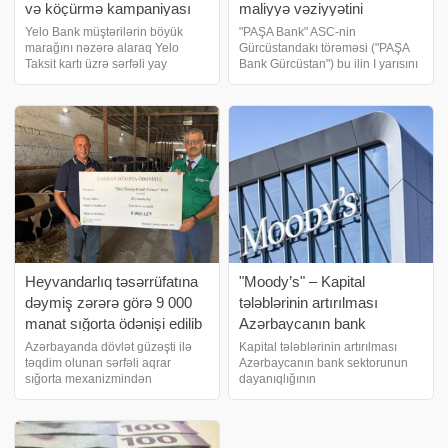
və köçürmə kampaniyası
maliyyə vəziyyətini
uzadıldı
açıqlayıb
Yelo Bank müştərilərin böyük
"PAŞA Bank" ASC-nin
marağını nəzərə alaraq Yelo
Gürcüstandakı törəməsi ("PAŞA
Taksit kartı üzrə sərfəli yay
Bank Gürcüstan") bu ilin I yarısını
kampaniyasının müddətini uzatdı
3,978 milyon lari (2,586 milyon
və şərtlərini daha da
manat) xalis mənfəətlə başa
genişləndirdi!. 14 avqust
vurub. Bankın maliyyə
tarixinədək Yelo Taksit kartının
hesabatına görə, bu, 2025-ci ili
kredit xəttindən istifad
Heyvandarlıq təsərrüfatına
"Moody’s" – Kapital
dəymiş zərərə görə 9 000
tələblərinin artırılması
manat sığorta ödənişi edilib
Azərbaycanın bank
sektorunun dayanıqlığını
Azərbayanda dövlət güzəşti ilə
Kapital tələblərinin artırılması
təqdim olunan sərfəli aqrar
Azərbaycanın bank sektorunun
möhkəmləndirib
sığorta mexanizmindən
dayanıqlığının
faydalanan fermerlərin sayı
möhkəmlənməsinə töhfə verib.
artmaqdadır. Aqrar Sığorta Fondu
Bu barədə "Moody"s" agentliyinin
heyvandarlıq təsərrüfatına
yeni hesabatında deyilir.
inəklərin tələf olması üzrə sığorta
Agentliyin məlumatına görə,