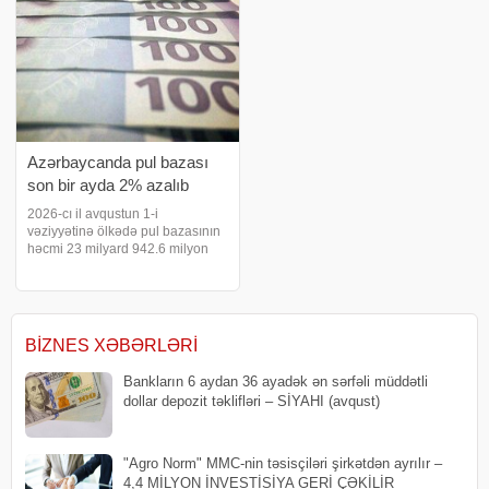
ödənişi həyata keçirib
Azərbaycand
​Azərbaycanda pul bazası
son bir ayda 2% azalıb
2026-cı il avqustun 1-i
vəziyyətinə ölkədə pul bazasının
həcmi 23 milyard 942.6 milyon
manat təşkil edib. bu barədə
Azərbaycan Mərkəzi Bankına
istinadən xəbər verir. Cari ilin iyul
ayı ilə müqayisədə pul bazasında
1.8%-li
BIZNES XƏBƏRLƏRI
Bankların 6 aydan 36 ayadək ən sərfəli müddətli
dollar depozit təklifləri – SİYAHI (avqust)
"Agro Norm" MMC-nin təsisçiləri şirkətdən ayrılır –
4,4 MİLYON İNVESTİSİYA GERİ ÇƏKİLİR