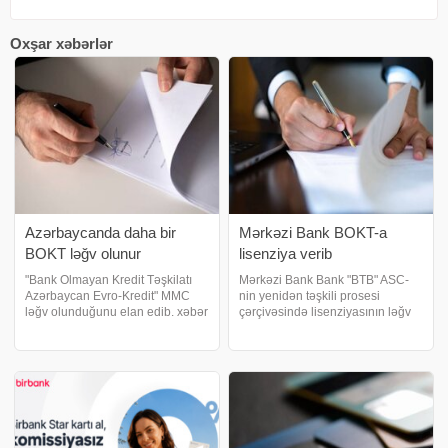
Oxşar xəbərlər
Azərbaycanda daha bir
Mərkəzi Bank BOKT-a
BOKT ləğv olunur
lisenziya verib
"Bank Olmayan Kredit Təşkilatı
Mərkəzi Bank Bank "BTB" ASC-
Azərbaycan Evro-Kredit" MMC
nin yenidən təşkili prosesi
ləğv olunduğunu elan edib. xəbər
çərçivəsində lisenziyasının ləğv
verir ki, bununla bağlı şirkət
edilməsi və onun hüquqi varisi
kreditorlarına müraciət
olan "T-Kredit" Bank Olmayan
ünvanlayıb. Elana əsasən,
Kredit Təşkilatı" MMC-yə
təşkilat qarşısında tələbi olan
lisenziya verilməsi il
kreditorla