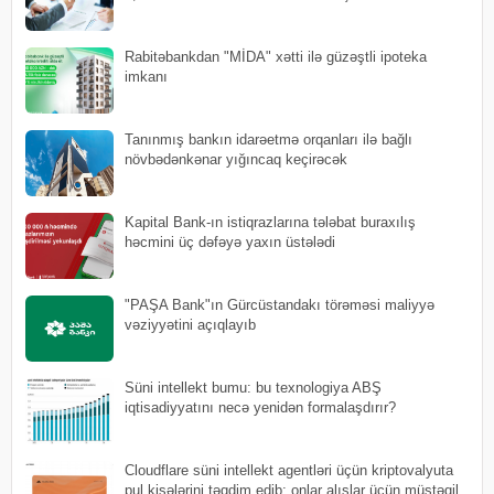
Rabitəbankdan "MİDA" xətti ilə güzəştli ipoteka
imkanı
Tanınmış bankın idarəetmə orqanları ilə bağlı
növbədənkənar yığıncaq keçirəcək
Kapital Bank-ın istiqrazlarına tələbat buraxılış
həcmini üç dəfəyə yaxın üstələdi
"PAŞA Bank"ın Gürcüstandakı törəməsi maliyyə
vəziyyətini açıqlayıb
Süni intellekt bumu: bu texnologiya ABŞ
iqtisadiyyatını necə yenidən formalaşdırır?
Cloudflare süni intellekt agentləri üçün kriptovalyuta
pul kisələrini təqdim edib: onlar alışlar üçün müstəqil