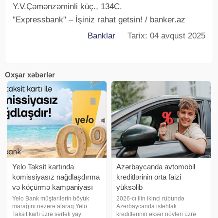
Y.V.Çəmənzəminli küç., 134C.
"Expressbank" – İşiniz rahat getsin! / banker.az
Banklar
Tarix: 04 avqust 2025
Oxşar xəbərlər
Yelo Taksit kartında
Azərbaycanda avtomobil
komissiyasız nağdlaşdırma
kreditlərinin orta faizi
və köçürmə kampaniyası
yüksəlib
uzadıldı
Yelo Bank müştərilərin böyük
2026-cı ilin ikinci rübündə
marağını nəzərə alaraq Yelo
Azərbaycanda istehlak
Taksit kartı üzrə sərfəli yay
kreditlərinin əksər növləri üzrə