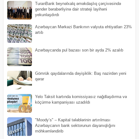
TuranBank beynəlxalq əməkdaşlıq çərçivəsində
gender bərabərliyinə dair strateji layihəni
yekunlaşdırdı
Azərbaycan Mərkəzi Bankının valyuta ehtiyatları 23%
artıb
​Azərbaycanda pul bazası son bir ayda 2% azalıb
Gömrük qaydalarında dəyişiklik: Baş nazirdən yeni
qərar
Yelo Taksit kartında komissiyasız nağdlaşdırma və
köçürmə kampaniyası uzadıldı
"Moody’s" – Kapital tələblərinin artırılması
Azərbaycanın bank sektorunun dayanıqlığını
möhkəmləndirib