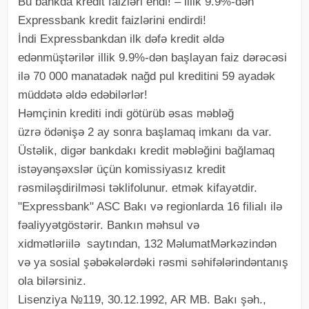
Bu bankda kredit faizləri endi! – illik 9.9%-dən
Expressbank kredit faizlərini endirdi!
İndi Expressbankdan ilk dəfə kredit əldə
edənmüştərilər illik 9.9%-dən başlayan faiz dərəcəsi
ilə 70 000 manatadək nağd pul kreditini 59 ayadək
müddətə əldə edəbilərlər!
Həmçinin krediti indi götürüb əsas məbləğ
üzrə ödənişə 2 ay sonra başlamaq imkanı da var.
Üstəlik, digər bankdakı kredit məbləğini bağlamaq
istəyənşəxslər üçün komissiyasız kredit
rəsmiləşdirilməsi təklifolunur. etmək kifayətdir.
"Expressbank" ASC Bakı və regionlarda 16 filialı ilə
fəaliyyətgöstərir. Bankın məhsul və
xidmətləriilə saytından, 132 MəlumatMərkəzindən
və ya sosial şəbəkələrdəki rəsmi səhifələrindəntanış
ola bilərsiniz.
Lisenziya №119, 30.12.1992, AR MB. Bakı şəh.,