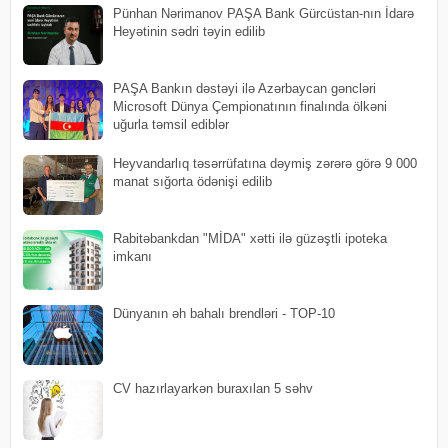
Pünhan Nərimanov PAŞA Bank Gürcüstan-nın İdarə
Heyətinin sədri təyin edilib
PAŞA Bankın dəstəyi ilə Azərbaycan gəncləri
Microsoft Dünya Çempionatının finalında ölkəni
uğurla təmsil ediblər
Heyvandarlıq təsərrüfatına dəymiş zərərə görə 9 000
manat sığorta ödənişi edilib
Rabitəbankdan "MİDA" xətti ilə güzəştli ipoteka
imkanı
Dünyanın əh bahalı brendləri - TOP-10
CV hazırlayarkən buraxılan 5 səhv