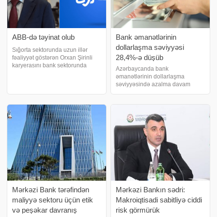
ABB-də təyinat olub
Bank əmanətlərinin
dollarlaşma səviyyəsi
Sığorta sektorunda uzun illər
28,4%-ə düşüb
fəaliyyət göstərən Orxan Şirinli
karyerasını bank sektorunda
Azərbaycanda bank
davam etdirəcək. -ın əldə etdiyi
əmanətlərinin dollarlaşma
məlumata görə, Orxan Şirinli
səviyyəsində azalma davam
2026-cı ilin iyul ayından etibarən
edib. -ın iyun 2026-cı il üzrə
ABB-də Baş Strategiya
statistikaya istinadən verdiyi
İnzibatçısını
məlumata görə, əmanətlərin
dollarlaşma səviyyəsi müvafiq
dövrlə müqayisədə 4,6 faiz bənd
Mərkəzi Bank tərəfindən
Mərkəzi Bankın sədri:
maliyyə sektoru üçün etik
Makroiqtisadi sabitliyə ciddi
və peşəkar davranış
risk görmürük