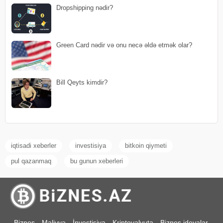
Dropshipping nədir?
Green Card nədir və onu necə əldə etmək olar?
Bill Qeyts kimdir?
iqtisadi xeberler
investisiya
bitkoin qiymeti
pul qazanmaq
bu gunun xeberleri
Biznes
Maliyyə
İnvestisiya
Kriptovalyuta
Biznes ideyalar