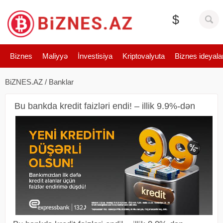
$
Biznes
Maliyyə
İnvestisiya
Kriptovalyuta
Biznes ideyala
BiZNES.AZ
/
Banklar
Bu bankda kredit faizləri endi! – illik 9.9%-dən