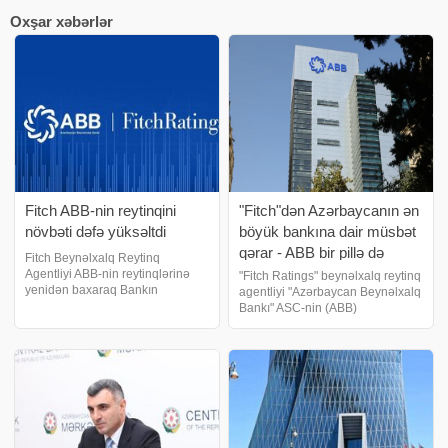
Oxşar xəbərlər
Fitch ABB-nin reytinqini
"Fitch"dən Azərbaycanın ən
növbəti dəfə yüksəltdi
böyük bankına dair müsbət
qərar - ABB bir pillə də
Fitch Beynəlxalq Reytinq
irəlilədi
Agentliyi ABB-nin reytinqlərinə
"Fitch Ratings" beynəlxalq reytinq
yenidən baxaraq Bankın
agentliyi "Azərbaycan Beynəlxalq
Uzunmüddətli emitentin defolt
Bankı" ASC-nin (ABB)
reytinqini BB səviyyəsindən BB+
uzunmüddətli emitent defoltu
səviyyəsinə yüksəldib. Eyni
reytinqini (LT IDR) "BB"
zamanda, ABB-nin Dayanıqlılıq
səviyyəsindən "BB+" səviyyəsinə
reytinqi bb səviyyəsində
yüksəldib