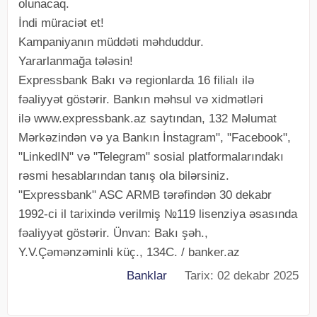
olunacaq.
İndi müraciət et!
Kampaniyanın müddəti məhduddur.
Yararlanmağa tələsin!
Expressbank Bakı və regionlarda 16 filialı ilə
fəaliyyət göstərir. Bankın məhsul və xidmətləri
ilə www.expressbank.az saytından, 132 Məlumat
Mərkəzindən və ya Bankın İnstagram", "Facebook",
"LinkedIN" və "Telegram" sosial platformalarındakı
rəsmi hesablarından tanış ola bilərsiniz.
"Expressbank" ASC ARMB tərəfindən 30 dekabr
1992-ci il tarixində verilmiş №119 lisenziya əsasında
fəaliyyət göstərir. Ünvan: Bakı şəh.,
Y.V.Çəmənzəminli küç., 134C. / banker.az
Banklar
Tarix: 02 dekabr 2025