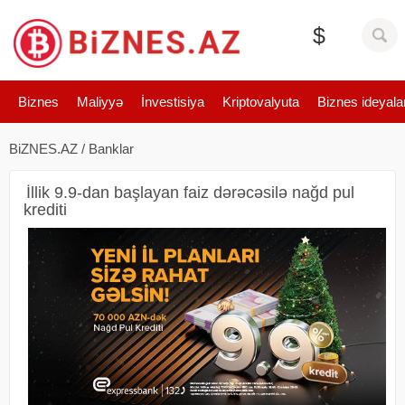
$
Biznes
Maliyyə
İnvestisiya
Kriptovalyuta
Biznes ideyala
BiZNES.AZ
/
Banklar
İllik 9.9-dan başlayan faiz dərəcəsilə nağd pul
krediti