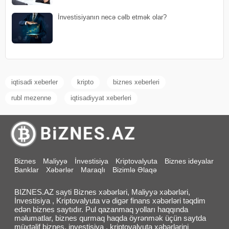
İnvestisiyanın necə cəlb etmək olar?
iqtisadi xeberler
kripto
biznes xeberleri
rubl mezenne
iqtisadiyyat xeberleri
Biznes
Maliyyə
İnvestisiya
Kriptovalyuta
Biznes ideyalar
Banklar
Xəbərlər
Maraqlı
Bizimlə Əlaqə
BIZNES.AZ sayti Biznes xəbərləri, Maliyyə xəbərləri,
İnvestisiya , Kriptovalyuta və digər finans xəbərləri təqdim
edən biznes saytıdır. Pul qazanmaq yolları haqqında
məlumatlar, biznes qurmaq haqda öyrənmək üçün saytda
müxtəlif biznes, investisiya , kriptovalyuta xəbərlərini