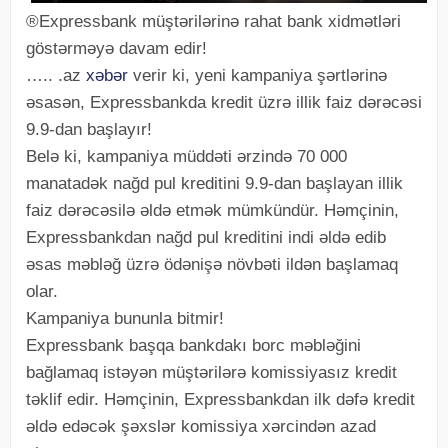
®Expressbank müştərilərinə rahat bank xidmətləri
göstərməyə davam edir!
….. .az
xəbər
verir ki, yeni kampaniya şərtlərinə
əsasən, Expressbankda kredit üzrə illik faiz dərəcəsi
9.9-dan başlayır!
Belə ki, kampaniya müddəti ərzində 70 000
manatadək nağd pul kreditini 9.9-dan başlayan illik
faiz dərəcəsilə əldə etmək mümkündür. Həmçinin,
Expressbankdan nağd pul kreditini indi əldə edib
əsas məbləğ üzrə ödənişə növbəti ildən başlamaq
olar.
Kampaniya bununla bitmir!
Expressbank başqa bankdakı borc məbləğini
bağlamaq istəyən müştərilərə komissiyasız kredit
təklif edir. Həmçinin, Expressbankdan ilk dəfə kredit
əldə edəcək şəxslər komissiya xərcindən azad