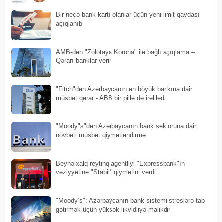
Bir neçə bank kartı olanlar üçün yeni limit qaydası
açıqlanıb
AMB-dən "Zolotaya Korona" ilə bağlı açıqlama –
Qərarı banklar verir
"Fitch"dən Azərbaycanın ən böyük bankına dair
müsbət qərar - ABB bir pillə də irəlilədi
"Moody"s"dən Azərbaycanın bank sektoruna dair
növbəti müsbət qiymətləndirmə
Beynəlxalq reytinq agentliyi "Expressbank"ın
vəziyyətinə "Stabil" qiymətini verdi
"Moody’s": Azərbaycanın bank sistemi streslərə tab
gətirmək üçün yüksək likvidliyə malikdir