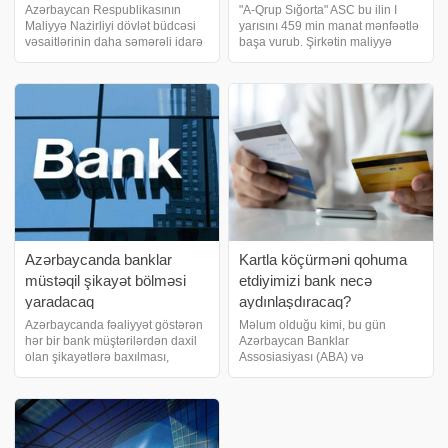
dəfəyə yaxın azalıb
Azərbaycan Respublikasının
"A-Qrup Sığorta" ASC bu ilin I
Maliyyə Nazirliyi dövlət büdcəsi
yarısını 459 min manat mənfəətlə
vəsaitlərinin daha səmərəli idarə
başa vurub. Şirkətin maliyyə
olunması və xəzinə hesabının
hesabatına görə, bu, ötən ilin
qalığından əlavə gəlir əldə
eyni dövrü ilə müqayisədə 65,3
edilməsi məqsədilə 2026-cı ilin
% azdır. Yanvar-iyun aylarında
iyul ayı ərzində 4 depozit hərracı
"A-Qrup Sığorta"nı
keçirib
Azərbaycanda banklar
Kartla köçürməni qohuma
müstəqil şikayət bölməsi
etdiyimizi bank necə
yaradacaq
aydınlaşdıracaq?
Azərbaycanda fəaliyyət göstərən
Məlum olduğu kimi, bu gün
hər bir bank müştərilərdən daxil
Azərbaycan Banklar
olan şikayətlərə baxılması,
Assosiasiyası (ABA) və
onların hüquqlarının müdafiəsi və
Azərbaycan Fintex Assosiasiyası
şikayət prosesinin idarə olunması
avqustun 1-dən etibarən ölkədə
üçün müstəqil şikayətlərə
bank kartları ilə kartdan-karta
baxılması funksiyasını
əməliyyatlara limit tətbiq
formalaşdıracaq
edilməsi ilə məsələyə aydınlı