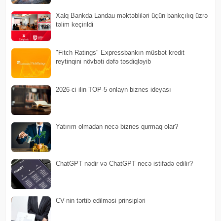
Xalq Bankda Landau məktəbliləri üçün bankçılıq üzrə
təlim keçirildi
"Fitch Ratings" Expressbankın müsbət kredit
reytinqini növbəti dəfə təsdiqləyib
2026-ci ilin TOP-5 onlayn biznes ideyası
Yatırım olmadan necə biznes qurmaq olar?
ChatGPT nədir və ChatGPT necə istifadə edilir?
CV-nin tərtib edilməsi prinsipləri