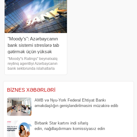
"Moody’s": Azərbaycanın
bank sistemi streslərə tab
gətirmək üçün yüksək
likvidliyə malikdir
"Moody"s Ratings" beynəlxalq
reytinq agentliyi Azərbaycanın
bank sektorunda islahatlarla
bağlı müsbət dinamikanın sistem
risklərinin azalmasına, aktivlərin
keyfiyyətinin yaxşılaşmasına və
bankların mümkün zərərlər
BIZNES XƏBƏRLƏRI
AMB və Nyu-York Federal Ehtiyat Bankı
əməkdaşlığın genişləndirilməsini müzakirə edib
Birbank Star kartını indi sifariş
edin, nağdlaşdırmanı komissiyasız edin