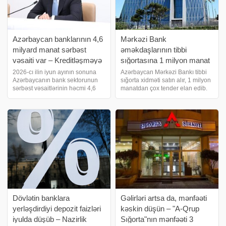
Azərbaycan banklarının 4,6
Mərkəzi Bank
milyard manat sərbəst
əməkdaşlarının tibbi
vəsaiti var – Kreditləşməyə
sığortasına 1 milyon manat
yönəldilə bilər
xərcləyəcək
2026-cı ilin iyun ayının sonuna
Azərbaycan Mərkəzi Bankı tibbi
Azərbaycanın bank sektorunun
sığorta xidməti satın alır, 1 milyon
sərbəst vəsaitlərinin həcmi 4,6
manatdan çox tender elan edib.
milyard manat təşkil edib. Marja
xəbər verir ki, Azərbaycan
xəbər verir ki, bunu Azərbaycan
Respublikasının Mərkəzi Bankı
Mərkəzi Bankının sədri Taleh
(AMB) tibbi sığorta xidmətinin
Kazımov faiz dəhlizinin
satın alınması ilə bağlı açıq tende
parametrlər
Dövlətin banklara
Gəlirləri artsa da, mənfəəti
yerləşdirdiyi depozit faizləri
kəskin düşün – "A-Qrup
iyulda düşüb – Nazirlik
Sığorta"nın mənfəəti 3