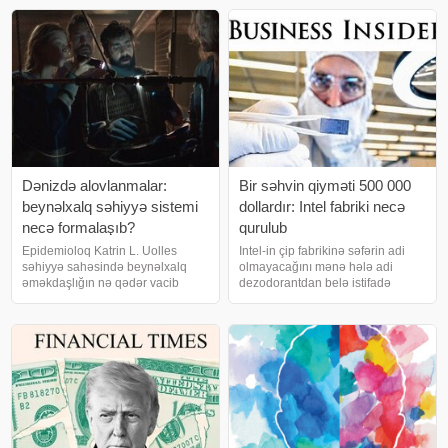
ABŞ-ın Orta Qərbində yaşayan
qanun layihəsində bildirilir. Sənəd
təqaüdçü bir babanın həyatına
Milli Məclisin İqtisad
bənzəyir
Dənizdə alovlanmalar:
Bir səhvin qiyməti 500 000
beynəlxalq səhiyyə sistemi
dollardır: Intel fabriki necə
necə formalaşıb?
qurulub
Epidemioloq Katrin L. Uolles
Intel-in çip fabrikinə səfərin adi
səhiyyə sahəsində beynəlxalq
olmayacağını mənə hələ adi
əməkdaşlığın nə qədər vacib
dezodorantdan belə istifadə
olduğunu izah edir. Kruiz
etməyin qadağan olunduğunu
laynerləri dünyanın uzaq
deyəndə anladım. Nə losyon. Nə
guşələrini görməyə imkan verən
saç spreyi. Nə kosmetika.
rahat üzən otellərdir. Amma
Videooperatorla birlikdə Oreqona
epidemioloq kimi bilirə
uçmazdan əvvə