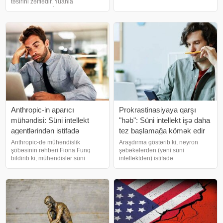
etmiş imkanları səbəbindən
təsirini zəiflədir. Yuanla
OpenAI-dan GPT-5.6 modelinin
hesablaşmalar İran və Rusiyaya
yalnız hökumət tərəfindən
dollar əməliyyatları üzərindəki
təsdiqlənmiş məhdud sayda iş
nəzarətdən yayınaraq ticarət
ortağına təqdim olunmasını istəyib
aparmağa, xüsusilə də neft
satmağa imka
Anthropic-in aparıcı
Prokrastinasiyaya qarşı
mühəndisi: Süni intellekt
"həb": Süni intellekt işə daha
agentlərindən istifadə
tez başlamağa kömək edir
tənhalığa gətirib çıxarır
Anthropic-də mühəndislik
Araşdırma göstərib ki, neyron
şöbəsinin rəhbəri Fiona Funq
şəbəkələrdən (yəni süni
bildirib ki, mühəndislər süni
intellektdən) istifadə
intellekt agentlərinə nə qədər çox
prokrastinasiyanı aradan
güvənməyə başlayıblarsa, iş
qaldırmağa kömək edir və yeni
prosesində bir-birindən bir o
layihə üzərində işə başlamaq
qədər uzaqlaşıblar. "Claude Code
qorxusunu azaldır. Süni intellekt
komandasınd
tədricən yalnız müxtəlif tapşırıqları