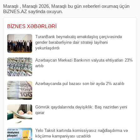
Maraqlı , Maraqlı 2026, Maraqlı bu gün xeberleri oxumaq üçün
BiZNES.AZ saytinda oxuyun.
BIZNES XƏBƏRLƏRI
TuranBank beynəlxalq əməkdaşlıq çərçivəsində
gender bərabərliyinə dair strateji layihəni
yekunlaşdırdı
Azərbaycan Mərkəzi Bankının valyuta ehtiyatları 23%
artıb
​Azərbaycanda pul bazası son bir ayda 2% azalıb
Gömrük qaydalarında dəyişiklik: Baş nazirdən yeni
qərar
Yelo Taksit kartında komissiyasız nağdlaşdırma və
köçürmə kampaniyası uzadıldı