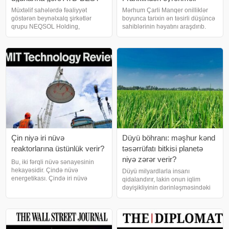
Award 2026 mükafatına
olduğu 5 həyat dərsi
Müxtəlif sahələrdə fəaliyyət
Mərhum Çarli Manqer onilliklər
göstərən beynəlxalq şirkətlər
boyunca tarixin ən təsirli düşüncə
layiq görülüb
qrupu NEQSOL Holding,
sahiblərinin həyatını araşdırıb.
Association for Talent
Onların arasında Benjamin
Development (ATD) tərəfindən
Franklin demək olar hamıdan
təqdim olunan 2026 BEST Award
üstün mövqedə dayanırdı. Manqer
mükafatının qalibi elan edilib. Bu
Franklinə sadəcə uzaqdan
mükafatla biznes strategiyas
heyranlıql
Çin niyə iri nüvə
Düyü böhranı: məşhur kənd
reaktorlarına üstünlük verir?
təsərrüfatı bitkisi planetə
niyə zərər verir?
Bu, iki fərqli nüvə sənayesinin
hekayəsidir. Çində nüvə
Düyü milyardlarla insanı
energetikası. Çində iri nüvə
qidalandırır, lakin onun iqlim
reaktorları heyrətamiz sürətlə
dəyişikliyinin dərinləşməsindəki
tikilir. Son illərdə ölkə öz nüvə
rolu getdikcə artır. Düyü dünya
parkını demək olar iki dəfə
əhalisinin yarıdan çoxunun əsas
genişləndirərək ümumi istehsal
qida mənbəyidir. Cənub-Şərqi
gücünü əhəmiyyətl
Asiyanın terraslı düyü
sahələrindən Çi