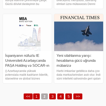
dünya liderinə çevrilməyə çalışır.
biləcəyiniz menyudur, davranış
nə olacaq?
Güclü dövlət dəstəyinin bu
elmləri üzrə mütəxəssis Denni
prosesi sürətləndirəcəyi gözlənilir.
Kenni deyir. Bazar günü axşamdır.
Ötən ilin oktyabrında bir gün Çinin
Qarşıdakı həftə üçün görüləcək
Henan əyalətindəki evinin
işlər siyahıma baxıram və tanış
həyətində oturan Dun Huey nəs
ağırlıq hissi sinəmə çökür
İspaniyanın nüfuzlu IE
Yeni silahlanma yarışı:
Universiteti Azərbaycanda
hesablama gücü uğrunda
PAŞA Holding və SOCAR-ın
mübarizə
dəstəyi ilə "Global MBA"
() Azərbaycanda yüksək
Hərbi imkanlar getdikcə daha çox
potensiala malik kadrların liderlik,
data mərkəzlərindən asılı olur. İndi
proqramına qəbul elan edir
idarəetmə və qlobal biznes
süni intellekt sahəsində geri qalan
bacarıqlarının inkişafına dəstək
hökumətlər eksperimental
vermək məqsədilə IE
texnologiyalara diqqət yetirirlər.
Universitetinin "Global MBA"
Bir ekranda Sidneynin
proqramına qəbul elan edilir.
mərkəzində adi küçə mənzərəsi
<<
1
2
3
4
5
>>
Proqrama qəbu
görünür