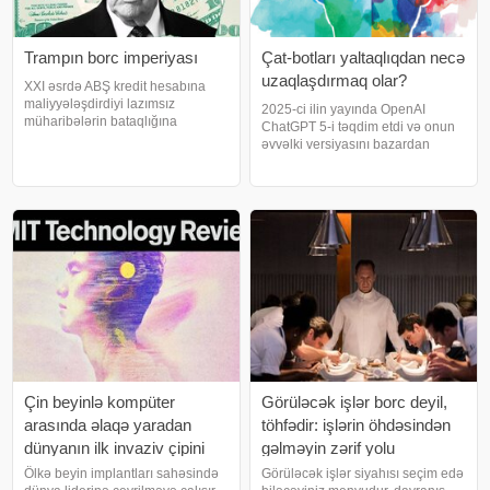
Trampın borc imperiyası
Çat-botları yaltaqlıqdan necə
uzaqlaşdırmaq olar?
XXI əsrdə ABŞ kredit hesabına
maliyyələşdirdiyi lazımsız
2025-ci ilin yayında OpenAI
müharibələrin bataqlığına
ChatGPT 5-i təqdim etdi və onun
getdikcə daha çox girir. Bunun
əvvəlki versiyasını bazardan
yaxşı sonluqla bitməsi çətin
çıxardı. Köhnə modelin bir çox
görünür. Doğrudanmı ABŞ
abunəçisi onun isti, mehriban
nəhayət "imperiya həddindən
tonuna bağlanmışdı və cazibədar
artıq yüklənməsi"ni
robot yoldaşını itirdiklərinə görə
narazılı
Çin beyinlə kompüter
Görüləcək işlər borc deyil,
arasında əlaqə yaradan
töhfədir: işlərin öhdəsindən
dünyanın ilk invaziv çipini
gəlməyin zərif yolu
təsdiqləyib — bundan sonra
Ölkə beyin implantları sahəsində
Görüləcək işlər siyahısı seçim edə