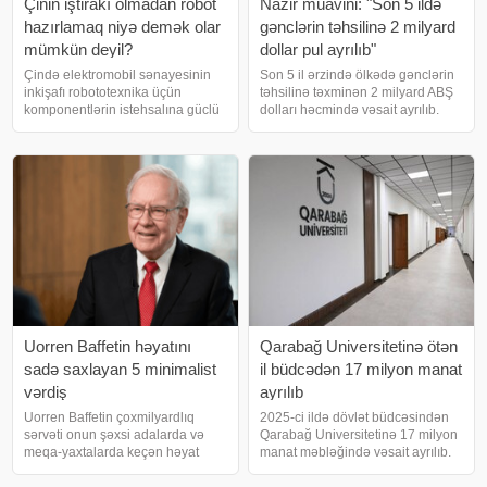
Çinin iştirakı olmadan robot
Nazir müavini: "Son 5 ildə
hazırlamaq niyə demək olar
gənclərin təhsilinə 2 milyard
mümkün deyil?
dollar pul ayrılıb"
Çində elektromobil sənayesinin
Son 5 il ərzində ölkədə gənclərin
inkişafı robototexnika üçün
təhsilinə təxminən 2 milyard ABŞ
komponentlərin istehsalına güclü
dolları həcmində vəsait ayrılıb.
təkan verib. Bu gün Çin şirkətləri
Bunu maliyyə nazirinin birinci
robotları digər bazar
müavini Anar Kərimov Bakıda
iştirakçılarının hələ təmin edə
keçirilən İslam İnkişaf Bankının
bilmədiyi miqyasda və qiymətlərlə
İllik Toplantıları çərçivəsind
istehsa
Uorren Baffetin həyatını
Qarabağ Universitetinə ötən
sadə saxlayan 5 minimalist
il büdcədən 17 milyon manat
vərdiş
ayrılıb
Uorren Baffetin çoxmilyardlıq
2025-ci ildə dövlət büdcəsindən
sərvəti onun şəxsi adalarda və
Qarabağ Universitetinə 17 milyon
meqa-yaxtalarda keçən həyat
manat məbləğində vəsait ayrılıb.
yaşadığını düşündürə bilər. Lakin
Bu barədə "2025-ci il dövlət
onun gündəlik rejimi daha çox
büdcəsinin icrası haqqında"