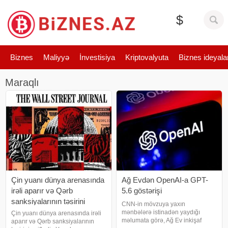
$
Biznes
Maliyyə
İnvestisiya
Kriptovalyuta
Biznes ideyala
Maraqlı
Çin yuanı dünya arenasında
Ağ Evdən OpenAI-a GPT-
irəli aparır və Qərb
5.6 göstərişi
sanksiyalarının təsirini
CNN-in mövzuya yaxın
zəiflədir
mənbələrə istinadən yaydığı
Çin yuanı dünya arenasında irəli
məlumata görə, Ağ Ev inkişaf
aparır və Qərb sanksiyalarının