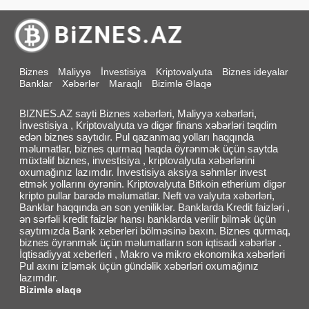
Biznes
Maliyyə
İnvestisiya
Kriptovalyuta
Biznes ideyalar
Banklar
Xəbərlər
Maraqlı
Bizimlə Əlaqə
BIZNES.AZ sayti Biznes xəbərləri, Maliyyə xəbərləri,
İnvestisiya , Kriptovalyuta və digər finans xəbərləri təqdim
edən biznes saytıdır. Pul qazanmaq yolları haqqında
məlumatlar, biznes qurmaq haqda öyrənmək üçün saytda
müxtəlif biznes, investisiya , kriptovalyuta xəbərlərini
oxumağınız lazımdır. İnvestisiya aksiya səhmlər invest
etmək yollarını öyrənin. Kriptovalyuta Bitkoin etherium digər
kripto pullar barədə məlumatlar. Neft və valyuta xəbərləri,
Banklar haqqında ən son yeniliklər. Banklarda Kredit faizləri ,
ən sərfəli kredit faizlər hansı banklarda verilir bilmək üçün
saytımızda Bank xeberleri bölməsinə baxın. Biznes qurmaq,
biznes öyrənmək üçün məlumatların son iqtisadi xəbərlər .
İqtisadiyyat xeberleri , Makro və mikro ekonomika xəbərləri
Pul axını izləmək üçün gündəlik xəbərləri oxumağınız
lazımdır.
Bizimlə əlaqə