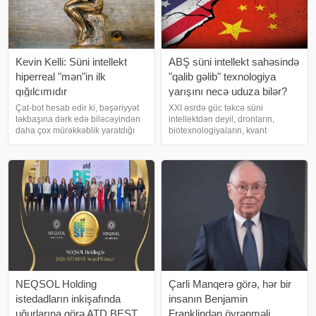
Kevin Kelli: Süni intellekt
ABŞ süni intellekt sahəsində
hiperreal "mən"in ilk
"qalib gəlib" texnologiya
qığılcımıdır
yarışını necə uduza bilər?
Çat-bot hesab edir ki, bəşəriyyət
XXI əsrdə güc təkcə süni
təkbaşına dərk edə biləcəyindən
intellektdən deyil, dronların,
daha çox mürəkkəblik yaratdığı
biotexnologiyaların, kvant
üçün o meydana gəlib. Demək
hesablamalarının və digər
olar ki, hər həftə müxtəlif
qabaqcıl texnologiyaların
tanımadığım insanlardan elektron
inkişafından da asılıdır. Üstəlik,
məktublar alıram. Bu mesajlar
nəyisə ixtira etmək bacarığı qədər
heyrətami
onu böyük miqyasd
NEQSOL Holding
Çarli Manqerə görə, hər bir
istedadların inkişafında
insanın Benjamin
uğurlarına görə ATD BEST
Franklindən öyrənməli