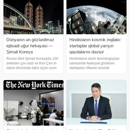
Dünyanın ən gözlənilməz
Hindistanın kosmik inqilabı:
iqtisadi uğur hekayəsi —
startaplar qlobal yarışın
Şimali Koreya
qaydalarını dəyişir
Rouen Bird Şimali Koreyada 100
Hindistanın dərin texnologiyalar
dəfədən çox olub və Kim Çen In
sahəsində fəaliyyət göstərən
rejimi dövründə taksi üçün uzun
startapları ölkənin kosmik
müddət gözləməyə alışmışdı.
ambisiyalarını dəyişdirir: dövlət
Lakin bir neçə ildən sonra
Hindistanın qlobal kosmik yarışda
Pxenyana etdiyi son səfər zamanı
strateji və iqtisadi mövqelərini
avtomobil bir neçə dəqiqəyə
gücləndirmək üçün özəl
gəldi. Onu
innovasiyalar