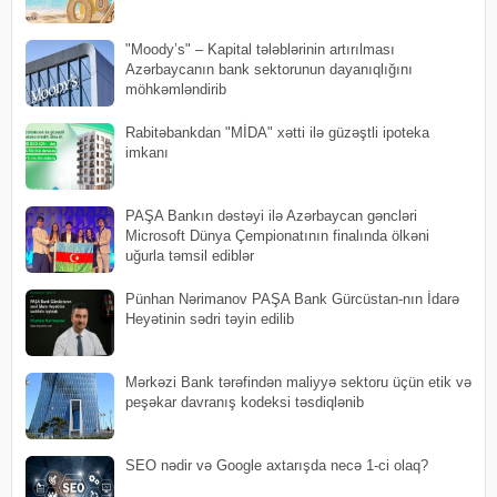
"Moody’s" – Kapital tələblərinin artırılması
Azərbaycanın bank sektorunun dayanıqlığını
möhkəmləndirib
Rabitəbankdan "MİDA" xətti ilə güzəştli ipoteka
imkanı
PAŞA Bankın dəstəyi ilə Azərbaycan gəncləri
Microsoft Dünya Çempionatının finalında ölkəni
uğurla təmsil ediblər
Pünhan Nərimanov PAŞA Bank Gürcüstan-nın İdarə
Heyətinin sədri təyin edilib
Mərkəzi Bank tərəfindən maliyyə sektoru üçün etik və
peşəkar davranış kodeksi təsdiqlənib
SEO nədir və Google axtarışda necə 1-ci olaq?